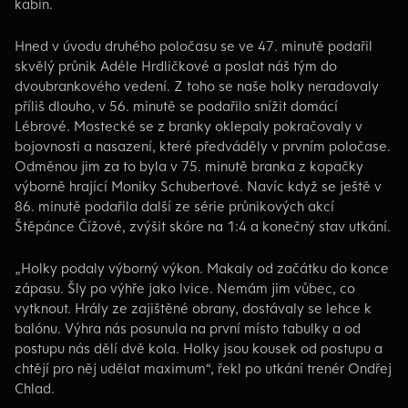
kabin.
Hned v úvodu druhého poločasu se ve 47. minutě podařil
skvělý průnik Adéle Hrdličkové a poslat náš tým do
dvoubrankového vedení. Z toho se naše holky neradovaly
příliš dlouho, v 56. minutě se podařilo snížit domácí
Lébrové. Mostecké se z branky oklepaly pokračovaly v
bojovnosti a nasazení, které předváděly v prvním poločase.
Odměnou jim za to byla v 75. minutě branka z kopačky
výborně hrající Moniky Schubertové. Navíc když se ještě v
86. minutě podařila další ze série průnikových akcí
Štěpánce Čížové, zvýšit skóre na 1:4 a konečný stav utkání.
„Holky podaly výborný výkon. Makaly od začátku do konce
zápasu. Šly po výhře jako lvice. Nemám jim vůbec, co
vytknout. Hrály ze zajištěné obrany, dostávaly se lehce k
balónu. Výhra nás posunula na první místo tabulky a od
postupu nás dělí dvě kola. Holky jsou kousek od postupu a
chtějí pro něj udělat maximum“, řekl po utkání trenér Ondřej
Chlad.