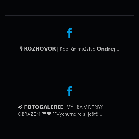
🎙️ 𝗥𝗢𝗭𝗛𝗢𝗩𝗢𝗥 | Kapitán mužstva 𝗢𝗻𝗱𝗿̌𝗲𝗷...
📸 𝗙𝗢𝗧𝗢𝗚𝗔𝗟𝗘𝗥𝗜𝗘 | VÝHRA V DERBY
OBRAZEM 💚🖤🤍Vychutnejte si ještě...