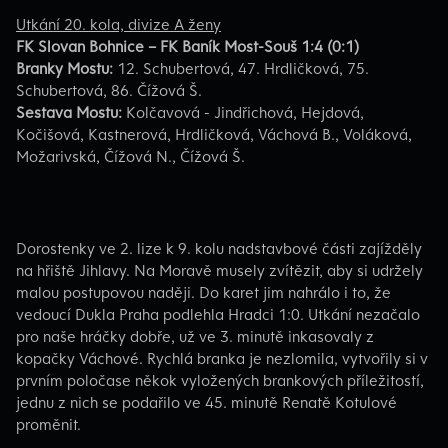
Utkání 20. kola, divize A ženy
FK Slovan Bohnice – FK Baník Most-Souš 1:4 (0:1)
Branky Mostu:
12. Schubertová, 47. Hrdličková, 75.
Schubertová, 86. Čížová Š.
Sestava Mostu:
Kolčavová - Jindřichová, Hejdová,
Kočišová, Kastnerová, Hrdličková, Váchová B., Voláková,
Možarivská, Čížová N., Čížová Š.
Dorostenky ve 2. lize k 9. kolu nadstavbové části zajížděly
na hřiště Jihlavy. Na Moravě musely zvítězit, aby si udržely
malou postupovou naději. Do karet jim nahrálo i to, že
vedoucí Dukla Praha podlehla Hradci 1:0. Utkání nezačalo
pro naše hráčky dobře, už ve 3. minutě inkasovaly z
kopačky Váchové. Rychlá branka je nezlomila, vytvořily si v
prvním poločase někok vyložených brankových příležitostí,
jednu z nich se podařilo ve 45. minutě Renatě Kotulové
proměnit.