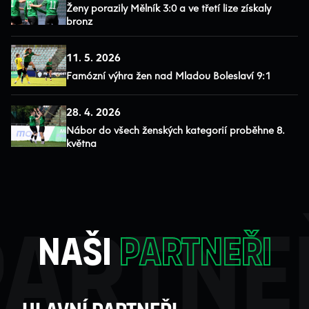
Ženy porazily Mělník 3:0 a ve třetí lize získaly
bronz
11. 5. 2026
Famózní výhra žen nad Mladou Boleslaví 9:1
28. 4. 2026
Nábor do všech ženských kategorií proběhne 8.
května
partne
naši
partneři