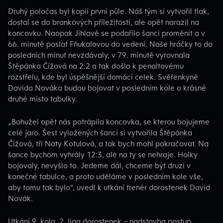
Druhý poločas byl kopií první půle. Náš tým si vytvořil tlak,
dostal se do brankových příležitostí, ale opět narazil na
koncovku. Naopak Jihlavě se podařilo šanci proměnit a v
66. minutě poslat Fňukalovou do vedení. Naše hráčky to do
posledních minut nevzdávaly, v 79. minutě vyrovnala
Štěpánka Čížová na 2:2 a tak došlo k penaltovému
rozstřelu, kde byl úspěšnější domácí celek. Svěřenkyně
Davida Nováka budou bojovat v posledním kole o krásné
druhé místo tabulky.
„Bohužel opět nás potrápila koncovka, se kterou bojujeme
celé jaro. Šest vyložených šancí si vytvořila Štěpánka
Čížová, tři Naty Kotulová, a tak bych mohl pokračovat. Na
šance bychom vyhrály 12:3, ale na ty se nehraje. Holky
bojovaly, nevyšlo to. Jedeme dál, chceme být druzí v
konečné tabulce, a proto uděláme v posledním kole vše,
aby tomu tak bylo“, uvedl k utkání trenér dorostenek David
Novák.
Utkání 9. kola, 2. liga dorostenek – nadstavba postup