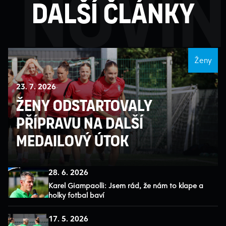
novi
Další články
Ženy
23. 7. 2026
Ženy odstartovaly
přípravu na další
medailový útok
28. 6. 2026
Karel Giampaolli: Jsem rád, že nám to klape a
holky fotbal baví
17. 5. 2026