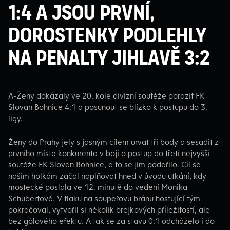
1:4 a jsou první,
dorostenky podlehly
na penalty Jihlavě 3:2
A-Ženy dokázaly ve 20. kole divizní soutěže porazit FK
Slovan Bohnice 4:1 a posunout se blízko k postupu do 3.
ligy.
Ženy do Prahy jely s jasným cílem urvat tři body a sesadit z
prvního místa konkurenta v boji o postup do třetí nejvyšší
soutěže FK Slovan Bohnice, a to se jim podařilo. Cíl se
našim holkám začal naplňovat hned v úvodu utkání, kdy
mostecké poslala ve 12. minutě do vedení Monika
Schubertová. V tlaku na soupeřovu bránu hostující tým
pokračoval, vytvořil si několik brejkových příležitostí, ale
bez gólového efektu. A tak se za stavu 0:1 odcházelo i do