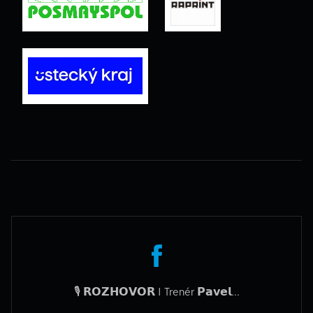
🎙️ 𝗥𝗢𝗭𝗛𝗢𝗩𝗢𝗥 I Trenér 𝗣𝗮𝘃𝗲𝗹...